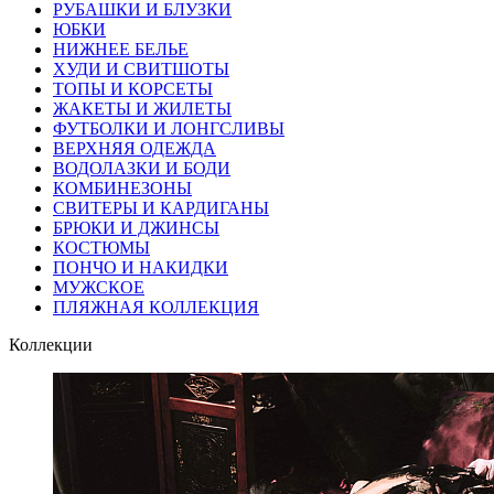
РУБАШКИ И БЛУЗКИ
ЮБКИ
НИЖНЕЕ БЕЛЬЕ
ХУДИ И СВИТШОТЫ
ТОПЫ И КОРСЕТЫ
ЖАКЕТЫ И ЖИЛЕТЫ
ФУТБОЛКИ И ЛОНГСЛИВЫ
ВЕРХНЯЯ ОДЕЖДА
ВОДОЛАЗКИ И БОДИ
КОМБИНЕЗОНЫ
СВИТЕРЫ И КАРДИГАНЫ
БРЮКИ И ДЖИНСЫ
КОСТЮМЫ
ПОНЧО И НАКИДКИ
МУЖСКОЕ
ПЛЯЖНАЯ КОЛЛЕКЦИЯ
Коллекции