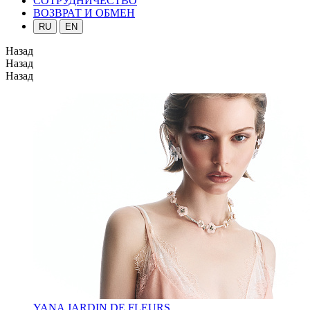
СОТРУДНИЧЕСТВО
ВОЗВРАТ И ОБМЕН
RU
EN
Назад
Назад
Назад
YANA JARDIN DE FLEURS