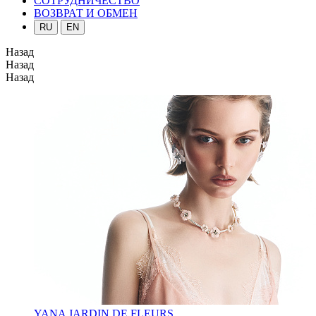
СОТРУДНИЧЕСТВО
ВОЗВРАТ И ОБМЕН
RU
EN
Назад
Назад
Назад
YANA JARDIN DE FLEURS