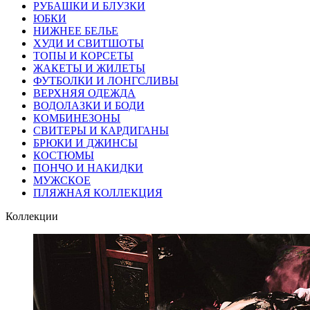
РУБАШКИ И БЛУЗКИ
ЮБКИ
НИЖНЕЕ БЕЛЬЕ
ХУДИ И СВИТШОТЫ
ТОПЫ И КОРСЕТЫ
ЖАКЕТЫ И ЖИЛЕТЫ
ФУТБОЛКИ И ЛОНГСЛИВЫ
ВЕРХНЯЯ ОДЕЖДА
ВОДОЛАЗКИ И БОДИ
КОМБИНЕЗОНЫ
СВИТЕРЫ И КАРДИГАНЫ
БРЮКИ И ДЖИНСЫ
КОСТЮМЫ
ПОНЧО И НАКИДКИ
МУЖСКОЕ
ПЛЯЖНАЯ КОЛЛЕКЦИЯ
Коллекции