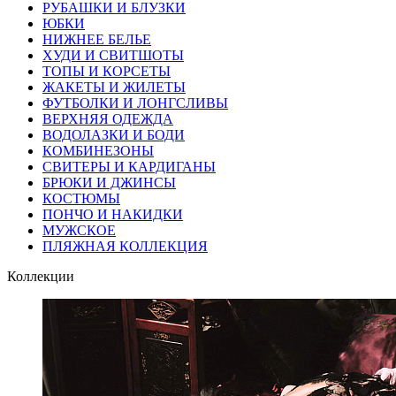
РУБАШКИ И БЛУЗКИ
ЮБКИ
НИЖНЕЕ БЕЛЬЕ
ХУДИ И СВИТШОТЫ
ТОПЫ И КОРСЕТЫ
ЖАКЕТЫ И ЖИЛЕТЫ
ФУТБОЛКИ И ЛОНГСЛИВЫ
ВЕРХНЯЯ ОДЕЖДА
ВОДОЛАЗКИ И БОДИ
КОМБИНЕЗОНЫ
СВИТЕРЫ И КАРДИГАНЫ
БРЮКИ И ДЖИНСЫ
КОСТЮМЫ
ПОНЧО И НАКИДКИ
МУЖСКОЕ
ПЛЯЖНАЯ КОЛЛЕКЦИЯ
Коллекции