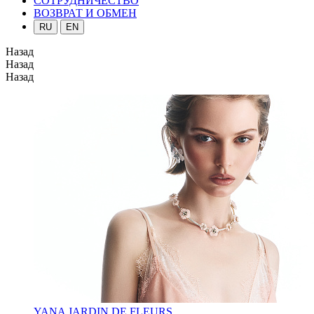
СОТРУДНИЧЕСТВО
ВОЗВРАТ И ОБМЕН
RU
EN
Назад
Назад
Назад
YANA JARDIN DE FLEURS