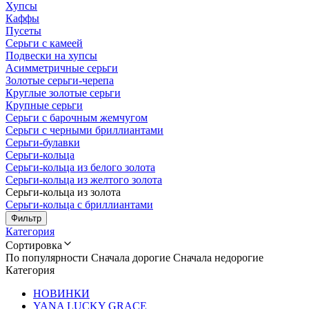
Хупсы
Каффы
Пусеты
Серьги с камеей
Подвески на хупсы
Асимметричные серьги
Золотые серьги-черепа
Круглые золотые серьги
Крупные серьги
Серьги с барочным жемчугом
Серьги с черными бриллиантами
Серьги-булавки
Серьги-кольца
Серьги-кольца из белого золота
Серьги-кольца из желтого золота
Серьги-кольца из золота
Серьги-кольца с бриллиантами
Фильтр
Категория
Сортировка
По популярности
Сначала дорогие
Сначала недорогие
Категория
НОВИНКИ
YANA LUCKY GRACE