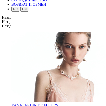
СОТРУДНИЧЕСТВО
ВОЗВРАТ И ОБМЕН
RU
EN
Назад
Назад
Назад
YANA JARDIN DE FLEURS