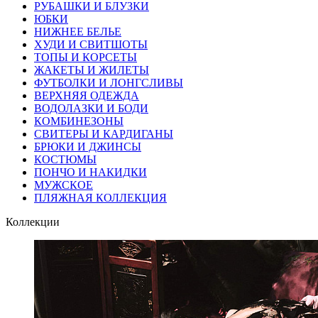
РУБАШКИ И БЛУЗКИ
ЮБКИ
НИЖНЕЕ БЕЛЬЕ
ХУДИ И СВИТШОТЫ
ТОПЫ И КОРСЕТЫ
ЖАКЕТЫ И ЖИЛЕТЫ
ФУТБОЛКИ И ЛОНГСЛИВЫ
ВЕРХНЯЯ ОДЕЖДА
ВОДОЛАЗКИ И БОДИ
КОМБИНЕЗОНЫ
СВИТЕРЫ И КАРДИГАНЫ
БРЮКИ И ДЖИНСЫ
КОСТЮМЫ
ПОНЧО И НАКИДКИ
МУЖСКОЕ
ПЛЯЖНАЯ КОЛЛЕКЦИЯ
Коллекции