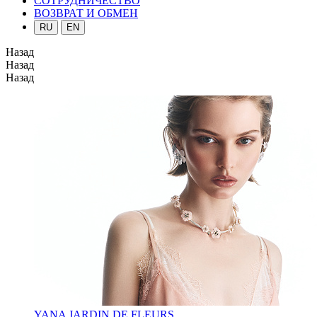
СОТРУДНИЧЕСТВО
ВОЗВРАТ И ОБМЕН
RU
EN
Назад
Назад
Назад
YANA JARDIN DE FLEURS