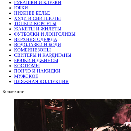
РУБАШКИ И БЛУЗКИ
ЮБКИ
НИЖНЕЕ БЕЛЬЕ
ХУДИ И СВИТШОТЫ
ТОПЫ И КОРСЕТЫ
ЖАКЕТЫ И ЖИЛЕТЫ
ФУТБОЛКИ И ЛОНГСЛИВЫ
ВЕРХНЯЯ ОДЕЖДА
ВОДОЛАЗКИ И БОДИ
КОМБИНЕЗОНЫ
СВИТЕРЫ И КАРДИГАНЫ
БРЮКИ И ДЖИНСЫ
КОСТЮМЫ
ПОНЧО И НАКИДКИ
МУЖСКОЕ
ПЛЯЖНАЯ КОЛЛЕКЦИЯ
Коллекции