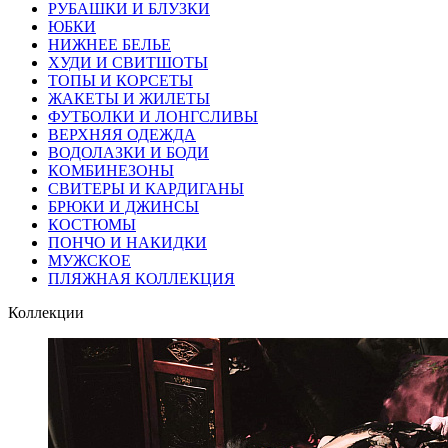
РУБАШКИ И БЛУЗКИ
ЮБКИ
НИЖНЕЕ БЕЛЬЕ
ХУДИ И СВИТШОТЫ
ТОПЫ И КОРСЕТЫ
ЖАКЕТЫ И ЖИЛЕТЫ
ФУТБОЛКИ И ЛОНГСЛИВЫ
ВЕРХНЯЯ ОДЕЖДА
ВОДОЛАЗКИ И БОДИ
КОМБИНЕЗОНЫ
СВИТЕРЫ И КАРДИГАНЫ
БРЮКИ И ДЖИНСЫ
КОСТЮМЫ
ПОНЧО И НАКИДКИ
МУЖСКОЕ
ПЛЯЖНАЯ КОЛЛЕКЦИЯ
Коллекции