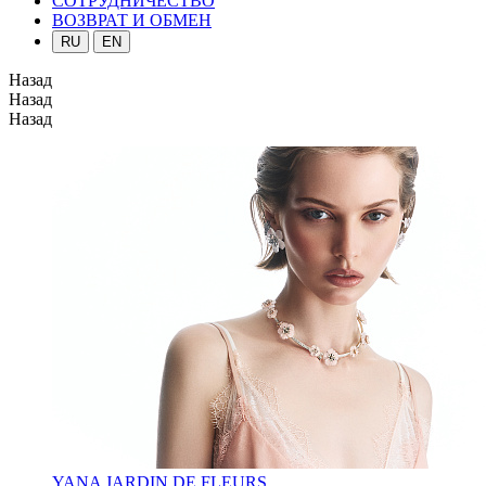
СОТРУДНИЧЕСТВО
ВОЗВРАТ И ОБМЕН
RU
EN
Назад
Назад
Назад
YANA JARDIN DE FLEURS