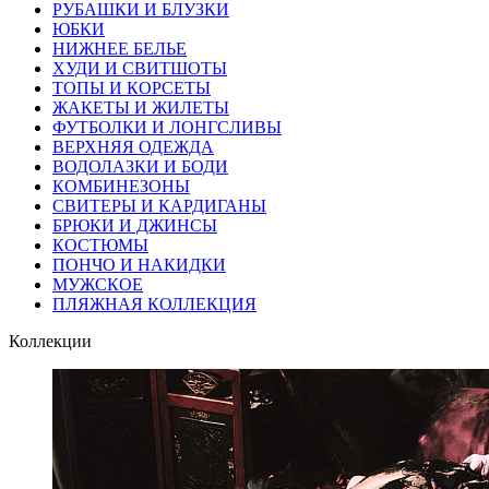
РУБАШКИ И БЛУЗКИ
ЮБКИ
НИЖНЕЕ БЕЛЬЕ
ХУДИ И СВИТШОТЫ
ТОПЫ И КОРСЕТЫ
ЖАКЕТЫ И ЖИЛЕТЫ
ФУТБОЛКИ И ЛОНГСЛИВЫ
ВЕРХНЯЯ ОДЕЖДА
ВОДОЛАЗКИ И БОДИ
КОМБИНЕЗОНЫ
СВИТЕРЫ И КАРДИГАНЫ
БРЮКИ И ДЖИНСЫ
КОСТЮМЫ
ПОНЧО И НАКИДКИ
МУЖСКОЕ
ПЛЯЖНАЯ КОЛЛЕКЦИЯ
Коллекции