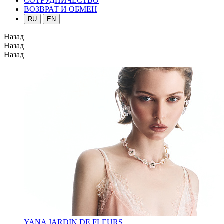
СОТРУДНИЧЕСТВО
ВОЗВРАТ И ОБМЕН
RU
EN
Назад
Назад
Назад
YANA JARDIN DE FLEURS