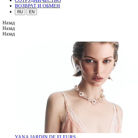
СОТРУДНИЧЕСТВО
ВОЗВРАТ И ОБМЕН
RU
EN
Назад
Назад
Назад
YANA JARDIN DE FLEURS