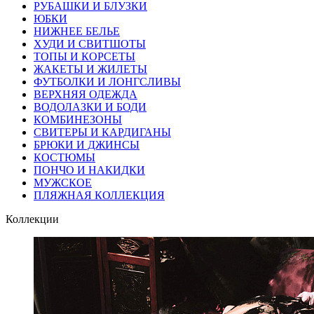
РУБАШКИ И БЛУЗКИ
ЮБКИ
НИЖНЕЕ БЕЛЬЕ
ХУДИ И СВИТШОТЫ
ТОПЫ И КОРСЕТЫ
ЖАКЕТЫ И ЖИЛЕТЫ
ФУТБОЛКИ И ЛОНГСЛИВЫ
ВЕРХНЯЯ ОДЕЖДА
ВОДОЛАЗКИ И БОДИ
КОМБИНЕЗОНЫ
СВИТЕРЫ И КАРДИГАНЫ
БРЮКИ И ДЖИНСЫ
КОСТЮМЫ
ПОНЧО И НАКИДКИ
МУЖСКОЕ
ПЛЯЖНАЯ КОЛЛЕКЦИЯ
Коллекции