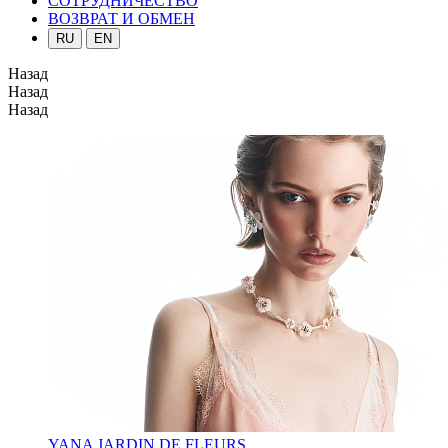
СОТРУДНИЧЕСТВО
ВОЗВРАТ И ОБМЕН
RU
EN
Назад
Назад
Назад
YANA JARDIN DE FLEURS