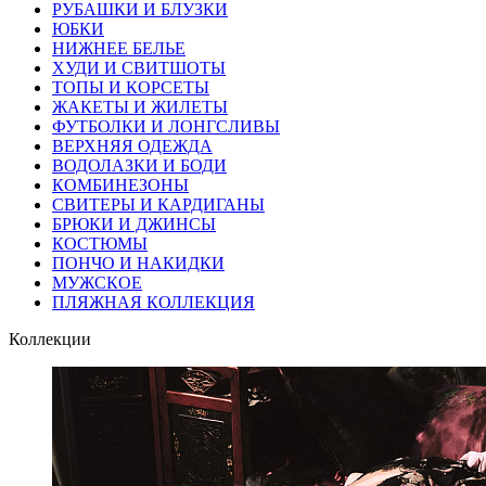
РУБАШКИ И БЛУЗКИ
ЮБКИ
НИЖНЕЕ БЕЛЬЕ
ХУДИ И СВИТШОТЫ
ТОПЫ И КОРСЕТЫ
ЖАКЕТЫ И ЖИЛЕТЫ
ФУТБОЛКИ И ЛОНГСЛИВЫ
ВЕРХНЯЯ ОДЕЖДА
ВОДОЛАЗКИ И БОДИ
КОМБИНЕЗОНЫ
СВИТЕРЫ И КАРДИГАНЫ
БРЮКИ И ДЖИНСЫ
КОСТЮМЫ
ПОНЧО И НАКИДКИ
МУЖСКОЕ
ПЛЯЖНАЯ КОЛЛЕКЦИЯ
Коллекции