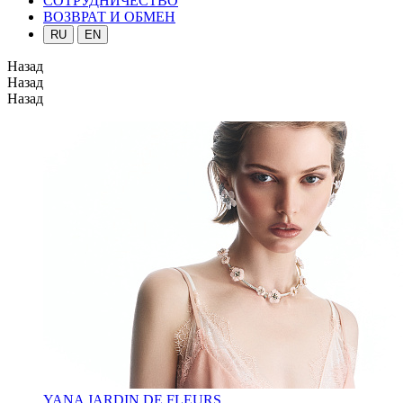
СОТРУДНИЧЕСТВО
ВОЗВРАТ И ОБМЕН
RU
EN
Назад
Назад
Назад
YANA JARDIN DE FLEURS