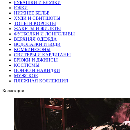
РУБАШКИ И БЛУЗКИ
ЮБКИ
НИЖНЕЕ БЕЛЬЕ
ХУДИ И СВИТШОТЫ
ТОПЫ И КОРСЕТЫ
ЖАКЕТЫ И ЖИЛЕТЫ
ФУТБОЛКИ И ЛОНГСЛИВЫ
ВЕРХНЯЯ ОДЕЖДА
ВОДОЛАЗКИ И БОДИ
КОМБИНЕЗОНЫ
СВИТЕРЫ И КАРДИГАНЫ
БРЮКИ И ДЖИНСЫ
КОСТЮМЫ
ПОНЧО И НАКИДКИ
МУЖСКОЕ
ПЛЯЖНАЯ КОЛЛЕКЦИЯ
Коллекции