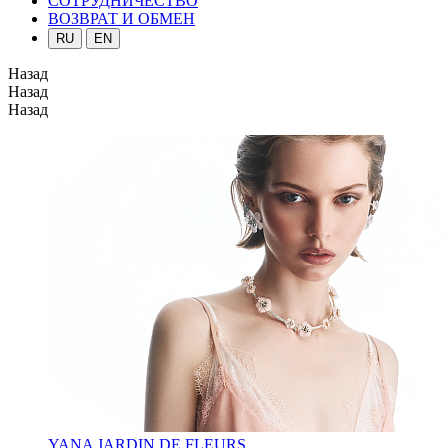
СОТРУДНИЧЕСТВО
ВОЗВРАТ И ОБМЕН
RU
EN
Назад
Назад
Назад
YANA JARDIN DE FLEURS