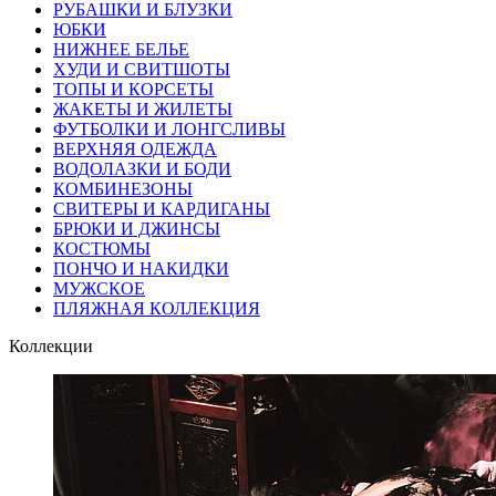
РУБАШКИ И БЛУЗКИ
ЮБКИ
НИЖНЕЕ БЕЛЬЕ
ХУДИ И СВИТШОТЫ
ТОПЫ И КОРСЕТЫ
ЖАКЕТЫ И ЖИЛЕТЫ
ФУТБОЛКИ И ЛОНГСЛИВЫ
ВЕРХНЯЯ ОДЕЖДА
ВОДОЛАЗКИ И БОДИ
КОМБИНЕЗОНЫ
СВИТЕРЫ И КАРДИГАНЫ
БРЮКИ И ДЖИНСЫ
КОСТЮМЫ
ПОНЧО И НАКИДКИ
МУЖСКОЕ
ПЛЯЖНАЯ КОЛЛЕКЦИЯ
Коллекции