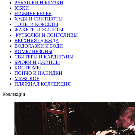
РУБАШКИ И БЛУЗКИ
ЮБКИ
НИЖНЕЕ БЕЛЬЕ
ХУДИ И СВИТШОТЫ
ТОПЫ И КОРСЕТЫ
ЖАКЕТЫ И ЖИЛЕТЫ
ФУТБОЛКИ И ЛОНГСЛИВЫ
ВЕРХНЯЯ ОДЕЖДА
ВОДОЛАЗКИ И БОДИ
КОМБИНЕЗОНЫ
СВИТЕРЫ И КАРДИГАНЫ
БРЮКИ И ДЖИНСЫ
КОСТЮМЫ
ПОНЧО И НАКИДКИ
МУЖСКОЕ
ПЛЯЖНАЯ КОЛЛЕКЦИЯ
Коллекции