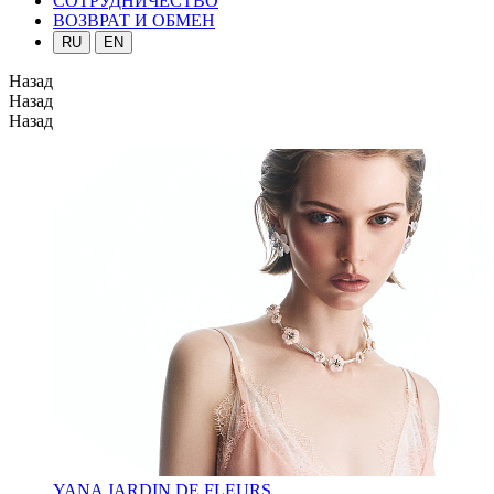
СОТРУДНИЧЕСТВО
ВОЗВРАТ И ОБМЕН
RU
EN
Назад
Назад
Назад
YANA JARDIN DE FLEURS