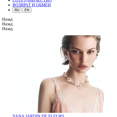
СОТРУДНИЧЕСТВО
ВОЗВРАТ И ОБМЕН
RU
EN
Назад
Назад
Назад
YANA JARDIN DE FLEURS