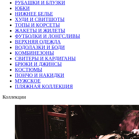
РУБАШКИ И БЛУЗКИ
ЮБКИ
НИЖНЕЕ БЕЛЬЕ
ХУДИ И СВИТШОТЫ
ТОПЫ И КОРСЕТЫ
ЖАКЕТЫ И ЖИЛЕТЫ
ФУТБОЛКИ И ЛОНГСЛИВЫ
ВЕРХНЯЯ ОДЕЖДА
ВОДОЛАЗКИ И БОДИ
КОМБИНЕЗОНЫ
СВИТЕРЫ И КАРДИГАНЫ
БРЮКИ И ДЖИНСЫ
КОСТЮМЫ
ПОНЧО И НАКИДКИ
МУЖСКОЕ
ПЛЯЖНАЯ КОЛЛЕКЦИЯ
Коллекции