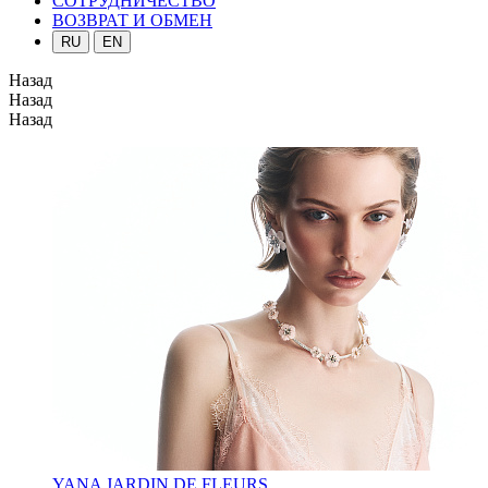
СОТРУДНИЧЕСТВО
ВОЗВРАТ И ОБМЕН
RU
EN
Назад
Назад
Назад
YANA JARDIN DE FLEURS