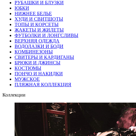
РУБАШКИ И БЛУЗКИ
ЮБКИ
НИЖНЕЕ БЕЛЬЕ
ХУДИ И СВИТШОТЫ
ТОПЫ И КОРСЕТЫ
ЖАКЕТЫ И ЖИЛЕТЫ
ФУТБОЛКИ И ЛОНГСЛИВЫ
ВЕРХНЯЯ ОДЕЖДА
ВОДОЛАЗКИ И БОДИ
КОМБИНЕЗОНЫ
СВИТЕРЫ И КАРДИГАНЫ
БРЮКИ И ДЖИНСЫ
КОСТЮМЫ
ПОНЧО И НАКИДКИ
МУЖСКОЕ
ПЛЯЖНАЯ КОЛЛЕКЦИЯ
Коллекции