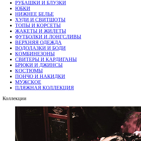
РУБАШКИ И БЛУЗКИ
ЮБКИ
НИЖНЕЕ БЕЛЬЕ
ХУДИ И СВИТШОТЫ
ТОПЫ И КОРСЕТЫ
ЖАКЕТЫ И ЖИЛЕТЫ
ФУТБОЛКИ И ЛОНГСЛИВЫ
ВЕРХНЯЯ ОДЕЖДА
ВОДОЛАЗКИ И БОДИ
КОМБИНЕЗОНЫ
СВИТЕРЫ И КАРДИГАНЫ
БРЮКИ И ДЖИНСЫ
КОСТЮМЫ
ПОНЧО И НАКИДКИ
МУЖСКОЕ
ПЛЯЖНАЯ КОЛЛЕКЦИЯ
Коллекции