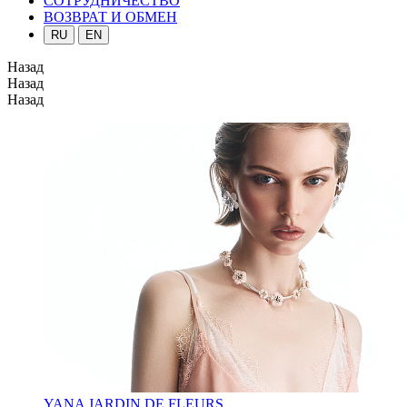
СОТРУДНИЧЕСТВО
ВОЗВРАТ И ОБМЕН
RU
EN
Назад
Назад
Назад
YANA JARDIN DE FLEURS