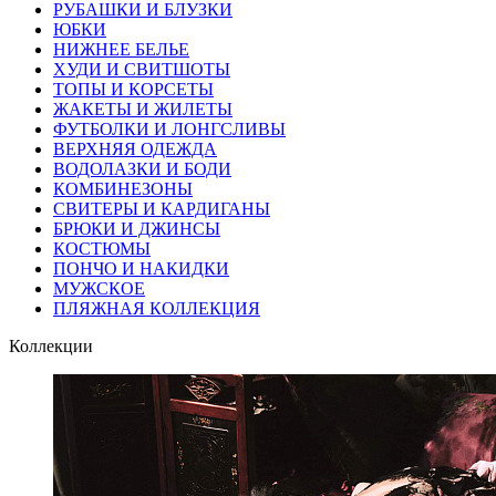
РУБАШКИ И БЛУЗКИ
ЮБКИ
НИЖНЕЕ БЕЛЬЕ
ХУДИ И СВИТШОТЫ
ТОПЫ И КОРСЕТЫ
ЖАКЕТЫ И ЖИЛЕТЫ
ФУТБОЛКИ И ЛОНГСЛИВЫ
ВЕРХНЯЯ ОДЕЖДА
ВОДОЛАЗКИ И БОДИ
КОМБИНЕЗОНЫ
СВИТЕРЫ И КАРДИГАНЫ
БРЮКИ И ДЖИНСЫ
КОСТЮМЫ
ПОНЧО И НАКИДКИ
МУЖСКОЕ
ПЛЯЖНАЯ КОЛЛЕКЦИЯ
Коллекции