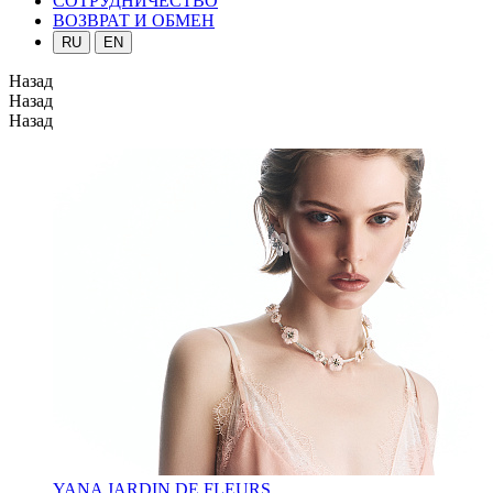
СОТРУДНИЧЕСТВО
ВОЗВРАТ И ОБМЕН
RU
EN
Назад
Назад
Назад
YANA JARDIN DE FLEURS