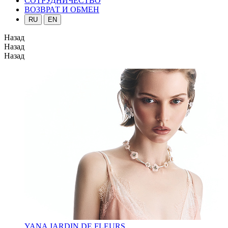
СОТРУДНИЧЕСТВО
ВОЗВРАТ И ОБМЕН
RU
EN
Назад
Назад
Назад
YANA JARDIN DE FLEURS