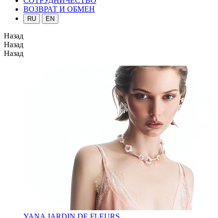
СОТРУДНИЧЕСТВО
ВОЗВРАТ И ОБМЕН
RU
EN
Назад
Назад
Назад
YANA JARDIN DE FLEURS