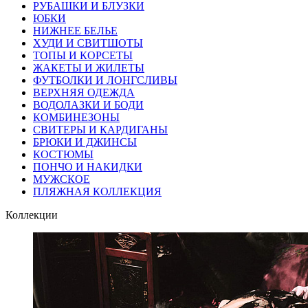
РУБАШКИ И БЛУЗКИ
ЮБКИ
НИЖНЕЕ БЕЛЬЕ
ХУДИ И СВИТШОТЫ
ТОПЫ И КОРСЕТЫ
ЖАКЕТЫ И ЖИЛЕТЫ
ФУТБОЛКИ И ЛОНГСЛИВЫ
ВЕРХНЯЯ ОДЕЖДА
ВОДОЛАЗКИ И БОДИ
КОМБИНЕЗОНЫ
СВИТЕРЫ И КАРДИГАНЫ
БРЮКИ И ДЖИНСЫ
КОСТЮМЫ
ПОНЧО И НАКИДКИ
МУЖСКОЕ
ПЛЯЖНАЯ КОЛЛЕКЦИЯ
Коллекции