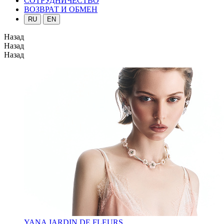
СОТРУДНИЧЕСТВО
ВОЗВРАТ И ОБМЕН
RU
EN
Назад
Назад
Назад
YANA JARDIN DE FLEURS