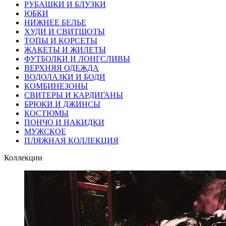
РУБАШКИ И БЛУЗКИ
ЮБКИ
НИЖНЕЕ БЕЛЬЕ
ХУДИ И СВИТШОТЫ
ТОПЫ И КОРСЕТЫ
ЖАКЕТЫ И ЖИЛЕТЫ
ФУТБОЛКИ И ЛОНГСЛИВЫ
ВЕРХНЯЯ ОДЕЖДА
ВОДОЛАЗКИ И БОДИ
КОМБИНЕЗОНЫ
СВИТЕРЫ И КАРДИГАНЫ
БРЮКИ И ДЖИНСЫ
КОСТЮМЫ
ПОНЧО И НАКИДКИ
МУЖСКОЕ
ПЛЯЖНАЯ КОЛЛЕКЦИЯ
Коллекции