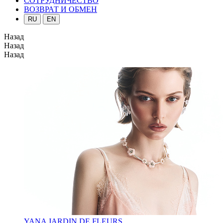
СОТРУДНИЧЕСТВО
ВОЗВРАТ И ОБМЕН
RU
EN
Назад
Назад
Назад
YANA JARDIN DE FLEURS