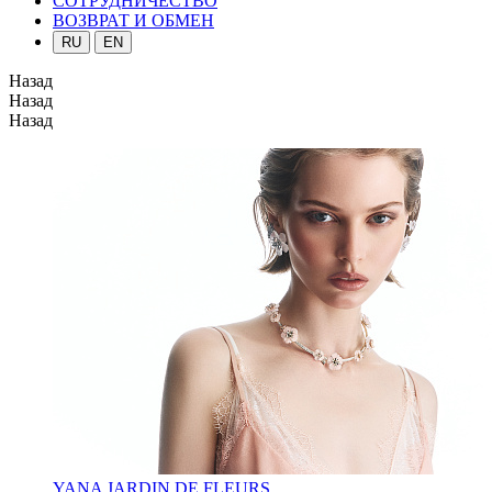
СОТРУДНИЧЕСТВО
ВОЗВРАТ И ОБМЕН
RU
EN
Назад
Назад
Назад
YANA JARDIN DE FLEURS