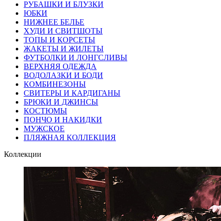
РУБАШКИ И БЛУЗКИ
ЮБКИ
НИЖНЕЕ БЕЛЬЕ
ХУДИ И СВИТШОТЫ
ТОПЫ И КОРСЕТЫ
ЖАКЕТЫ И ЖИЛЕТЫ
ФУТБОЛКИ И ЛОНГСЛИВЫ
ВЕРХНЯЯ ОДЕЖДА
ВОДОЛАЗКИ И БОДИ
КОМБИНЕЗОНЫ
СВИТЕРЫ И КАРДИГАНЫ
БРЮКИ И ДЖИНСЫ
КОСТЮМЫ
ПОНЧО И НАКИДКИ
МУЖСКОЕ
ПЛЯЖНАЯ КОЛЛЕКЦИЯ
Коллекции