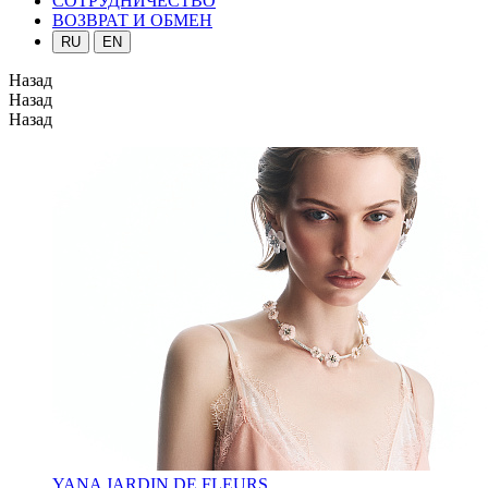
СОТРУДНИЧЕСТВО
ВОЗВРАТ И ОБМЕН
RU
EN
Назад
Назад
Назад
YANA JARDIN DE FLEURS