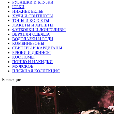
РУБАШКИ И БЛУЗКИ
ЮБКИ
НИЖНЕЕ БЕЛЬЕ
ХУДИ И СВИТШОТЫ
ТОПЫ И КОРСЕТЫ
ЖАКЕТЫ И ЖИЛЕТЫ
ФУТБОЛКИ И ЛОНГСЛИВЫ
ВЕРХНЯЯ ОДЕЖДА
ВОДОЛАЗКИ И БОДИ
КОМБИНЕЗОНЫ
СВИТЕРЫ И КАРДИГАНЫ
БРЮКИ И ДЖИНСЫ
КОСТЮМЫ
ПОНЧО И НАКИДКИ
МУЖСКОЕ
ПЛЯЖНАЯ КОЛЛЕКЦИЯ
Коллекции