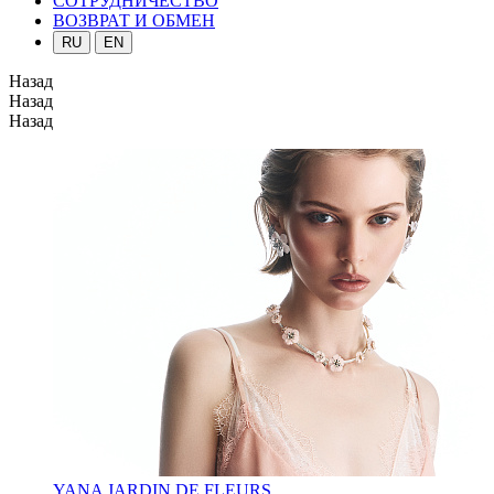
СОТРУДНИЧЕСТВО
ВОЗВРАТ И ОБМЕН
RU
EN
Назад
Назад
Назад
YANA JARDIN DE FLEURS