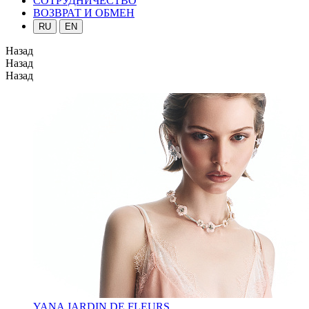
СОТРУДНИЧЕСТВО
ВОЗВРАТ И ОБМЕН
RU
EN
Назад
Назад
Назад
YANA JARDIN DE FLEURS