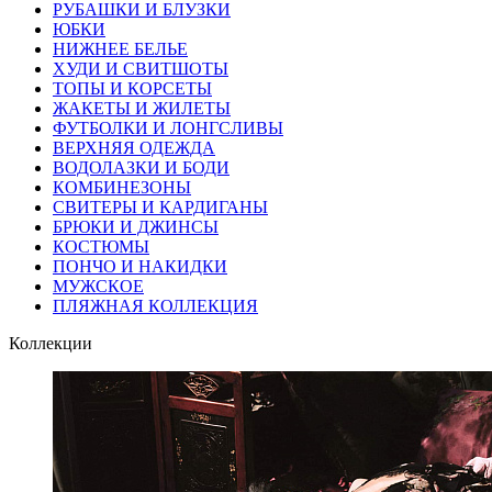
РУБАШКИ И БЛУЗКИ
ЮБКИ
НИЖНЕЕ БЕЛЬЕ
ХУДИ И СВИТШОТЫ
ТОПЫ И КОРСЕТЫ
ЖАКЕТЫ И ЖИЛЕТЫ
ФУТБОЛКИ И ЛОНГСЛИВЫ
ВЕРХНЯЯ ОДЕЖДА
ВОДОЛАЗКИ И БОДИ
КОМБИНЕЗОНЫ
СВИТЕРЫ И КАРДИГАНЫ
БРЮКИ И ДЖИНСЫ
КОСТЮМЫ
ПОНЧО И НАКИДКИ
МУЖСКОЕ
ПЛЯЖНАЯ КОЛЛЕКЦИЯ
Коллекции