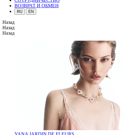
СОТРУДНИЧЕСТВО
ВОЗВРАТ И ОБМЕН
RU
EN
Назад
Назад
Назад
YANA JARDIN DE FLEURS