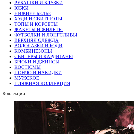
РУБАШКИ И БЛУЗКИ
ЮБКИ
НИЖНЕЕ БЕЛЬЕ
ХУДИ И СВИТШОТЫ
ТОПЫ И КОРСЕТЫ
ЖАКЕТЫ И ЖИЛЕТЫ
ФУТБОЛКИ И ЛОНГСЛИВЫ
ВЕРХНЯЯ ОДЕЖДА
ВОДОЛАЗКИ И БОДИ
КОМБИНЕЗОНЫ
СВИТЕРЫ И КАРДИГАНЫ
БРЮКИ И ДЖИНСЫ
КОСТЮМЫ
ПОНЧО И НАКИДКИ
МУЖСКОЕ
ПЛЯЖНАЯ КОЛЛЕКЦИЯ
Коллекции