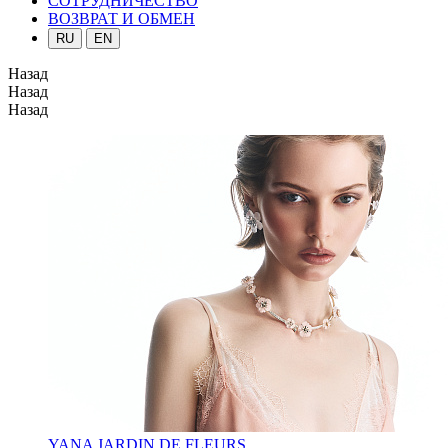
СОТРУДНИЧЕСТВО
ВОЗВРАТ И ОБМЕН
RU
EN
Назад
Назад
Назад
YANA JARDIN DE FLEURS