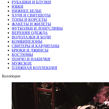
РУБАШКИ И БЛУЗКИ
ЮБКИ
НИЖНЕЕ БЕЛЬЕ
ХУДИ И СВИТШОТЫ
ТОПЫ И КОРСЕТЫ
ЖАКЕТЫ И ЖИЛЕТЫ
ФУТБОЛКИ И ЛОНГСЛИВЫ
ВЕРХНЯЯ ОДЕЖДА
ВОДОЛАЗКИ И БОДИ
КОМБИНЕЗОНЫ
СВИТЕРЫ И КАРДИГАНЫ
БРЮКИ И ДЖИНСЫ
КОСТЮМЫ
ПОНЧО И НАКИДКИ
МУЖСКОЕ
ПЛЯЖНАЯ КОЛЛЕКЦИЯ
Коллекции