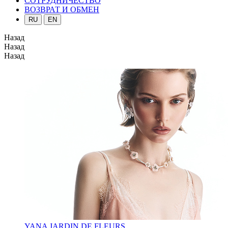
СОТРУДНИЧЕСТВО
ВОЗВРАТ И ОБМЕН
RU
EN
Назад
Назад
Назад
YANA JARDIN DE FLEURS