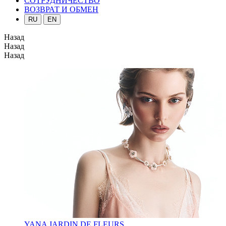
СОТРУДНИЧЕСТВО
ВОЗВРАТ И ОБМЕН
RU
EN
Назад
Назад
Назад
YANA JARDIN DE FLEURS