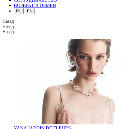
СОТРУДНИЧЕСТВО
ВОЗВРАТ И ОБМЕН
RU
EN
Назад
Назад
Назад
YANA JARDIN DE FLEURS