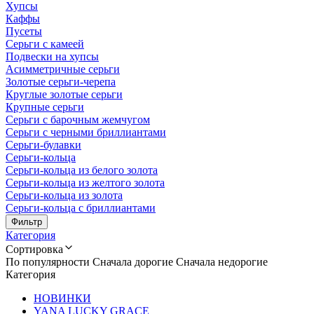
Хупсы
Каффы
Пусеты
Серьги с камеей
Подвески на хупсы
Асимметричные серьги
Золотые серьги-черепа
Круглые золотые серьги
Крупные серьги
Серьги с барочным жемчугом
Серьги с черными бриллиантами
Серьги-булавки
Серьги-кольца
Серьги-кольца из белого золота
Серьги-кольца из желтого золота
Серьги-кольца из золота
Серьги-кольца с бриллиантами
Фильтр
Категория
Сортировка
По популярности
Сначала дорогие
Сначала недорогие
Категория
НОВИНКИ
YANA LUCKY GRACE