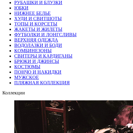
РУБАШКИ И БЛУЗКИ
ЮБКИ
НИЖНЕЕ БЕЛЬЕ
ХУДИ И СВИТШОТЫ
ТОПЫ И КОРСЕТЫ
ЖАКЕТЫ И ЖИЛЕТЫ
ФУТБОЛКИ И ЛОНГСЛИВЫ
ВЕРХНЯЯ ОДЕЖДА
ВОДОЛАЗКИ И БОДИ
КОМБИНЕЗОНЫ
СВИТЕРЫ И КАРДИГАНЫ
БРЮКИ И ДЖИНСЫ
КОСТЮМЫ
ПОНЧО И НАКИДКИ
МУЖСКОЕ
ПЛЯЖНАЯ КОЛЛЕКЦИЯ
Коллекции