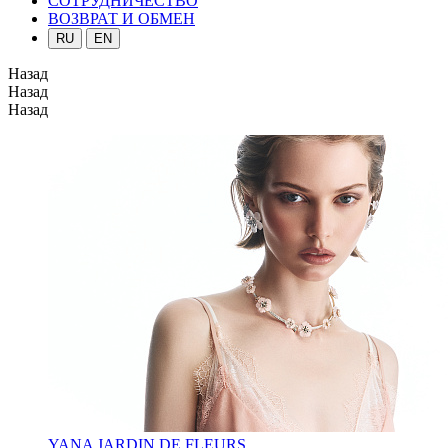
СОТРУДНИЧЕСТВО
ВОЗВРАТ И ОБМЕН
RU
EN
Назад
Назад
Назад
YANA JARDIN DE FLEURS