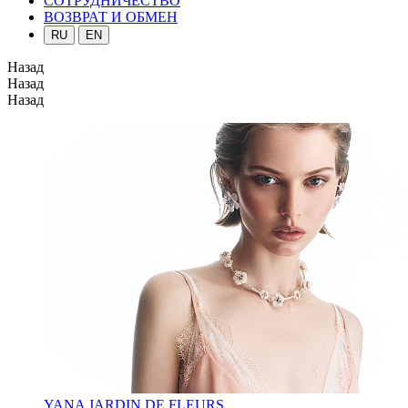
СОТРУДНИЧЕСТВО
ВОЗВРАТ И ОБМЕН
RU
EN
Назад
Назад
Назад
YANA JARDIN DE FLEURS