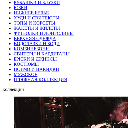
РУБАШКИ И БЛУЗКИ
ЮБКИ
НИЖНЕЕ БЕЛЬЕ
ХУДИ И СВИТШОТЫ
ТОПЫ И КОРСЕТЫ
ЖАКЕТЫ И ЖИЛЕТЫ
ФУТБОЛКИ И ЛОНГСЛИВЫ
ВЕРХНЯЯ ОДЕЖДА
ВОДОЛАЗКИ И БОДИ
КОМБИНЕЗОНЫ
СВИТЕРЫ И КАРДИГАНЫ
БРЮКИ И ДЖИНСЫ
КОСТЮМЫ
ПОНЧО И НАКИДКИ
МУЖСКОЕ
ПЛЯЖНАЯ КОЛЛЕКЦИЯ
Коллекции