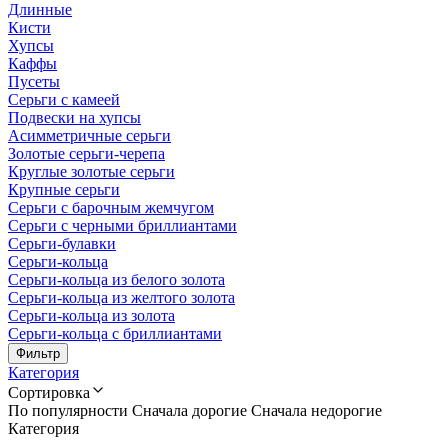
Длинные
Кисти
Хупсы
Каффы
Пусеты
Серьги с камеей
Подвески на хупсы
Асимметричные серьги
Золотые серьги-черепа
Круглые золотые серьги
Крупные серьги
Серьги с барочным жемчугом
Серьги с черными бриллиантами
Серьги-булавки
Серьги-кольца
Серьги-кольца из белого золота
Серьги-кольца из желтого золота
Серьги-кольца из золота
Серьги-кольца с бриллиантами
Фильтр
Категория
Сортировка
По популярности
Сначала дорогие
Сначала недорогие
Категория