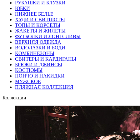
РУБАШКИ И БЛУЗКИ
ЮБКИ
НИЖНЕЕ БЕЛЬЕ
ХУДИ И СВИТШОТЫ
ТОПЫ И КОРСЕТЫ
ЖАКЕТЫ И ЖИЛЕТЫ
ФУТБОЛКИ И ЛОНГСЛИВЫ
ВЕРХНЯЯ ОДЕЖДА
ВОДОЛАЗКИ И БОДИ
КОМБИНЕЗОНЫ
СВИТЕРЫ И КАРДИГАНЫ
БРЮКИ И ДЖИНСЫ
КОСТЮМЫ
ПОНЧО И НАКИДКИ
МУЖСКОЕ
ПЛЯЖНАЯ КОЛЛЕКЦИЯ
Коллекции