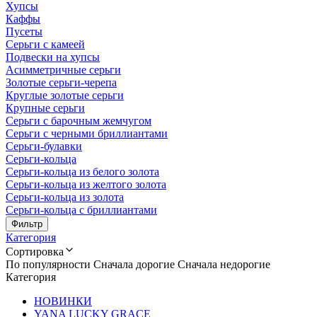
Хупсы
Каффы
Пусеты
Серьги с камеей
Подвески на хупсы
Асимметричные серьги
Золотые серьги-черепа
Круглые золотые серьги
Крупные серьги
Серьги с барочным жемчугом
Серьги с черными бриллиантами
Серьги-булавки
Серьги-кольца
Серьги-кольца из белого золота
Серьги-кольца из желтого золота
Серьги-кольца из золота
Серьги-кольца с бриллиантами
Фильтр
Категория
Сортировка
По популярности
Сначала дорогие
Сначала недорогие
Категория
НОВИНКИ
YANA LUCKY GRACE