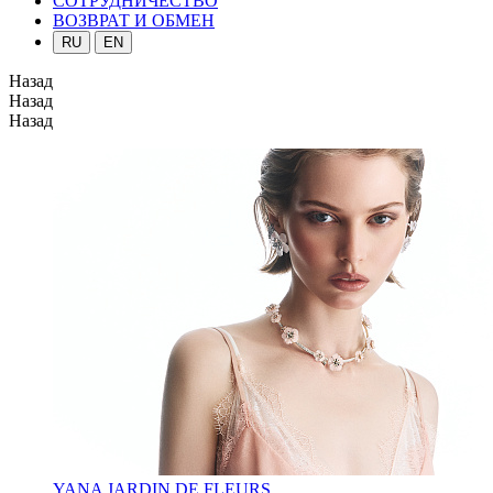
СОТРУДНИЧЕСТВО
ВОЗВРАТ И ОБМЕН
RU
EN
Назад
Назад
Назад
YANA JARDIN DE FLEURS