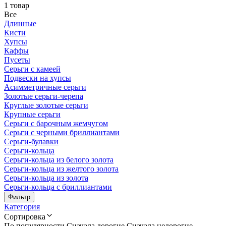
1 товар
Все
Длинные
Кисти
Хупсы
Каффы
Пусеты
Серьги с камеей
Подвески на хупсы
Асимметричные серьги
Золотые серьги-черепа
Круглые золотые серьги
Крупные серьги
Серьги с барочным жемчугом
Серьги с черными бриллиантами
Серьги-булавки
Серьги-кольца
Серьги-кольца из белого золота
Серьги-кольца из желтого золота
Серьги-кольца из золота
Серьги-кольца с бриллиантами
Фильтр
Категория
Сортировка
По популярности
Сначала дорогие
Сначала недорогие