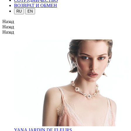
СОТРУДНИЧЕСТВО
ВОЗВРАТ И ОБМЕН
RU
EN
Назад
Назад
Назад
YANA JARDIN DE FLEURS