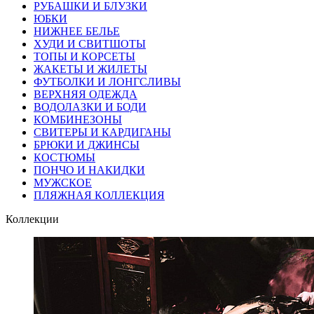
РУБАШКИ И БЛУЗКИ
ЮБКИ
НИЖНЕЕ БЕЛЬЕ
ХУДИ И СВИТШОТЫ
ТОПЫ И КОРСЕТЫ
ЖАКЕТЫ И ЖИЛЕТЫ
ФУТБОЛКИ И ЛОНГСЛИВЫ
ВЕРХНЯЯ ОДЕЖДА
ВОДОЛАЗКИ И БОДИ
КОМБИНЕЗОНЫ
СВИТЕРЫ И КАРДИГАНЫ
БРЮКИ И ДЖИНСЫ
КОСТЮМЫ
ПОНЧО И НАКИДКИ
МУЖСКОЕ
ПЛЯЖНАЯ КОЛЛЕКЦИЯ
Коллекции