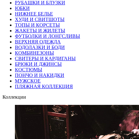
РУБАШКИ И БЛУЗКИ
ЮБКИ
НИЖНЕЕ БЕЛЬЕ
ХУДИ И СВИТШОТЫ
ТОПЫ И КОРСЕТЫ
ЖАКЕТЫ И ЖИЛЕТЫ
ФУТБОЛКИ И ЛОНГСЛИВЫ
ВЕРХНЯЯ ОДЕЖДА
ВОДОЛАЗКИ И БОДИ
КОМБИНЕЗОНЫ
СВИТЕРЫ И КАРДИГАНЫ
БРЮКИ И ДЖИНСЫ
КОСТЮМЫ
ПОНЧО И НАКИДКИ
МУЖСКОЕ
ПЛЯЖНАЯ КОЛЛЕКЦИЯ
Коллекции