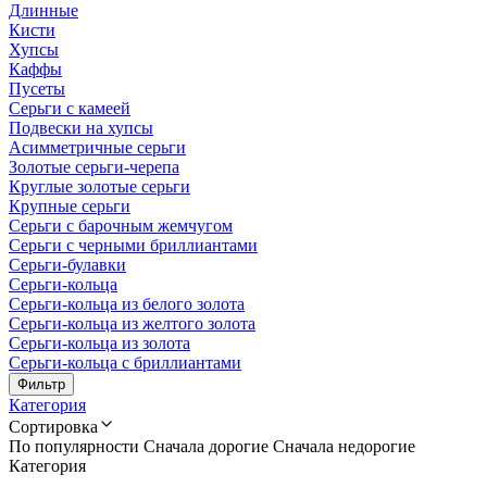
Длинные
Кисти
Хупсы
Каффы
Пусеты
Серьги с камеей
Подвески на хупсы
Асимметричные серьги
Золотые серьги-черепа
Круглые золотые серьги
Крупные серьги
Серьги с барочным жемчугом
Серьги с черными бриллиантами
Серьги-булавки
Серьги-кольца
Серьги-кольца из белого золота
Серьги-кольца из желтого золота
Серьги-кольца из золота
Серьги-кольца с бриллиантами
Фильтр
Категория
Сортировка
По популярности
Сначала дорогие
Сначала недорогие
Категория