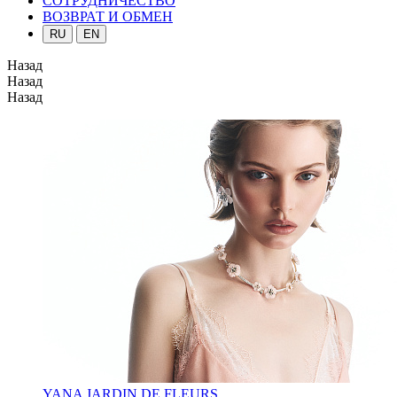
СОТРУДНИЧЕСТВО
ВОЗВРАТ И ОБМЕН
RU
EN
Назад
Назад
Назад
YANA JARDIN DE FLEURS