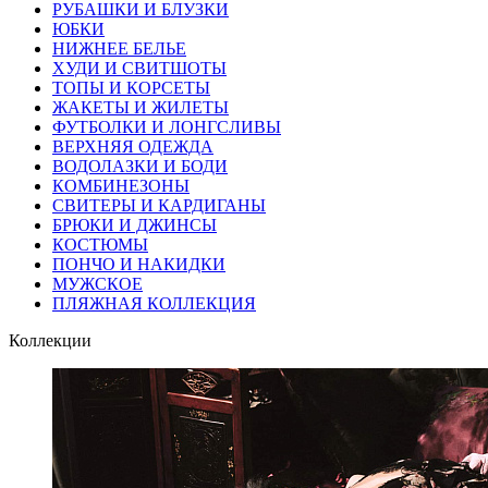
РУБАШКИ И БЛУЗКИ
ЮБКИ
НИЖНЕЕ БЕЛЬЕ
ХУДИ И СВИТШОТЫ
ТОПЫ И КОРСЕТЫ
ЖАКЕТЫ И ЖИЛЕТЫ
ФУТБОЛКИ И ЛОНГСЛИВЫ
ВЕРХНЯЯ ОДЕЖДА
ВОДОЛАЗКИ И БОДИ
КОМБИНЕЗОНЫ
СВИТЕРЫ И КАРДИГАНЫ
БРЮКИ И ДЖИНСЫ
КОСТЮМЫ
ПОНЧО И НАКИДКИ
МУЖСКОЕ
ПЛЯЖНАЯ КОЛЛЕКЦИЯ
Коллекции