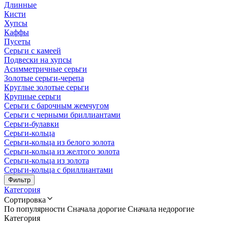
Длинные
Кисти
Хупсы
Каффы
Пусеты
Серьги с камеей
Подвески на хупсы
Асимметричные серьги
Золотые серьги-черепа
Круглые золотые серьги
Крупные серьги
Серьги с барочным жемчугом
Серьги с черными бриллиантами
Серьги-булавки
Серьги-кольца
Серьги-кольца из белого золота
Серьги-кольца из желтого золота
Серьги-кольца из золота
Серьги-кольца с бриллиантами
Фильтр
Категория
Сортировка
По популярности
Сначала дорогие
Сначала недорогие
Категория