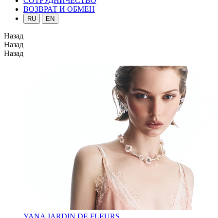
СОТРУДНИЧЕСТВО
ВОЗВРАТ И ОБМЕН
RU
EN
Назад
Назад
Назад
YANA JARDIN DE FLEURS