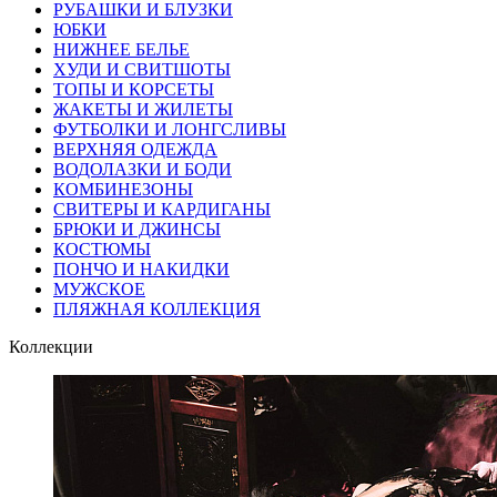
РУБАШКИ И БЛУЗКИ
ЮБКИ
НИЖНЕЕ БЕЛЬЕ
ХУДИ И СВИТШОТЫ
ТОПЫ И КОРСЕТЫ
ЖАКЕТЫ И ЖИЛЕТЫ
ФУТБОЛКИ И ЛОНГСЛИВЫ
ВЕРХНЯЯ ОДЕЖДА
ВОДОЛАЗКИ И БОДИ
КОМБИНЕЗОНЫ
СВИТЕРЫ И КАРДИГАНЫ
БРЮКИ И ДЖИНСЫ
КОСТЮМЫ
ПОНЧО И НАКИДКИ
МУЖСКОЕ
ПЛЯЖНАЯ КОЛЛЕКЦИЯ
Коллекции