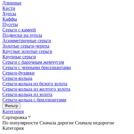
Длинные
Кисти
Хупсы
Каффы
Пусеты
Серьги с камеей
Подвески на хупсы
Асимметричные серьги
Золотые серьги-черепа
Круглые золотые серьги
Крупные серьги
Серьги с барочным жемчугом
Серьги с черными бриллиантами
Серьги-булавки
Серьги-кольца
Серьги-кольца из белого золота
Серьги-кольца из желтого золота
Серьги-кольца из золота
Серьги-кольца с бриллиантами
Фильтр
Категория
Сортировка
По популярности
Сначала дорогие
Сначала недорогие
Категория