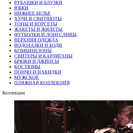
РУБАШКИ И БЛУЗКИ
ЮБКИ
НИЖНЕЕ БЕЛЬЕ
ХУДИ И СВИТШОТЫ
ТОПЫ И КОРСЕТЫ
ЖАКЕТЫ И ЖИЛЕТЫ
ФУТБОЛКИ И ЛОНГСЛИВЫ
ВЕРХНЯЯ ОДЕЖДА
ВОДОЛАЗКИ И БОДИ
КОМБИНЕЗОНЫ
СВИТЕРЫ И КАРДИГАНЫ
БРЮКИ И ДЖИНСЫ
КОСТЮМЫ
ПОНЧО И НАКИДКИ
МУЖСКОЕ
ПЛЯЖНАЯ КОЛЛЕКЦИЯ
Коллекции