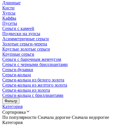
Длинные
Кисти
Хупсы
Каффы
Пусеты
Серьги с камеей
Подвески на хупсы
Асимметричные серьги
Золотые серьги-черепа
Круглые золотые серьги
Крупные серьги
Серьги с барочным жемчугом
Серьги с черными бриллиантами
Серьги-булавки
Серьги-кольца
Серьги-кольца из белого золота
Серьги-кольца из желтого золота
Серьги-кольца из золота
Серьги-кольца с бриллиантами
Фильтр
Категория
Сортировка
По популярности
Сначала дорогие
Сначала недорогие
Категория