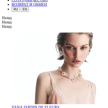
СОТРУДНИЧЕСТВО
ВОЗВРАТ И ОБМЕН
RU
EN
Назад
Назад
Назад
YANA JARDIN DE FLEURS