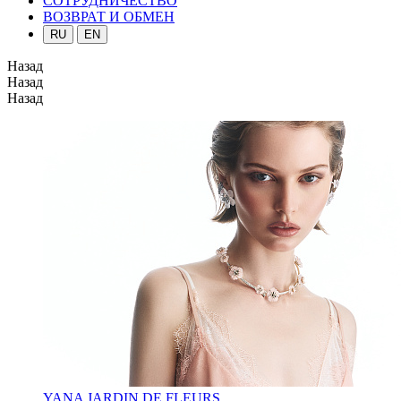
СОТРУДНИЧЕСТВО
ВОЗВРАТ И ОБМЕН
RU
EN
Назад
Назад
Назад
YANA JARDIN DE FLEURS