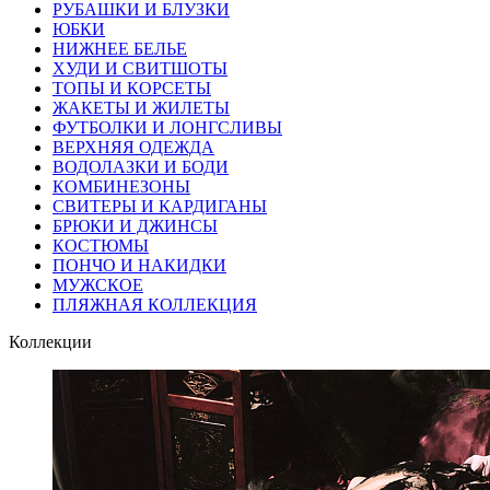
РУБАШКИ И БЛУЗКИ
ЮБКИ
НИЖНЕЕ БЕЛЬЕ
ХУДИ И СВИТШОТЫ
ТОПЫ И КОРСЕТЫ
ЖАКЕТЫ И ЖИЛЕТЫ
ФУТБОЛКИ И ЛОНГСЛИВЫ
ВЕРХНЯЯ ОДЕЖДА
ВОДОЛАЗКИ И БОДИ
КОМБИНЕЗОНЫ
СВИТЕРЫ И КАРДИГАНЫ
БРЮКИ И ДЖИНСЫ
КОСТЮМЫ
ПОНЧО И НАКИДКИ
МУЖСКОЕ
ПЛЯЖНАЯ КОЛЛЕКЦИЯ
Коллекции