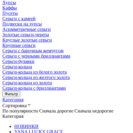
Хупсы
Каффы
Пусеты
Серьги с камеей
Подвески на хупсы
Асимметричные серьги
Золотые серьги-черепа
Круглые золотые серьги
Крупные серьги
Серьги с барочным жемчугом
Серьги с черными бриллиантами
Серьги-булавки
Серьги-кольца
Серьги-кольца из белого золота
Серьги-кольца из желтого золота
Серьги-кольца из золота
Серьги-кольца с бриллиантами
Фильтр
Категория
Сортировка
По популярности
Сначала дорогие
Сначала недорогие
Категория
НОВИНКИ
YANA LUCKY GRACE