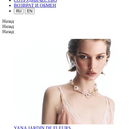
СОТРУДНИЧЕСТВО
ВОЗВРАТ И ОБМЕН
RU
EN
Назад
Назад
Назад
YANA JARDIN DE FLEURS