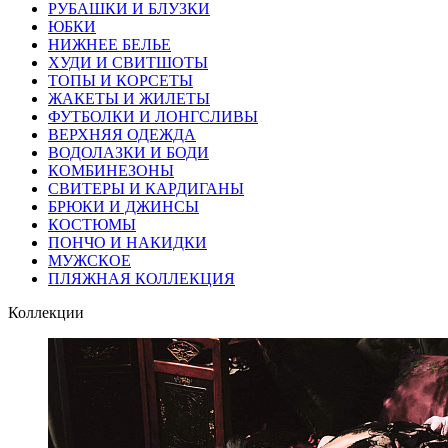
РУБАШКИ И БЛУЗКИ
ЮБКИ
НИЖНЕЕ БЕЛЬЕ
ХУДИ И СВИТШОТЫ
ТОПЫ И КОРСЕТЫ
ЖАКЕТЫ И ЖИЛЕТЫ
ФУТБОЛКИ И ЛОНГСЛИВЫ
ВЕРХНЯЯ ОДЕЖДА
ВОДОЛАЗКИ И БОДИ
КОМБИНЕЗОНЫ
СВИТЕРЫ И КАРДИГАНЫ
БРЮКИ И ДЖИНСЫ
КОСТЮМЫ
ПОНЧО И НАКИДКИ
МУЖСКОЕ
ПЛЯЖНАЯ КОЛЛЕКЦИЯ
Коллекции