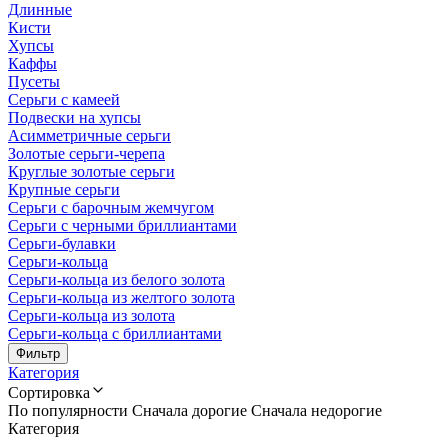
Длинные
Кисти
Хупсы
Каффы
Пусеты
Серьги с камеей
Подвески на хупсы
Асимметричные серьги
Золотые серьги-черепа
Круглые золотые серьги
Крупные серьги
Серьги с барочным жемчугом
Серьги с черными бриллиантами
Серьги-булавки
Серьги-кольца
Серьги-кольца из белого золота
Серьги-кольца из желтого золота
Серьги-кольца из золота
Серьги-кольца с бриллиантами
Фильтр
Категория
Сортировка
По популярности
Сначала дорогие
Сначала недорогие
Категория