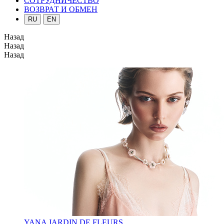
СОТРУДНИЧЕСТВО
ВОЗВРАТ И ОБМЕН
RU
EN
Назад
Назад
Назад
YANA JARDIN DE FLEURS