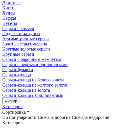
Длинные
Кисти
Хупсы
Каффы
Пусеты
Серьги с камеей
Подвески на хупсы
Асимметричные серьги
Золотые серьги-черепа
Круглые золотые серьги
Крупные серьги
Серьги с барочным жемчугом
Серьги с черными бриллиантами
Серьги-булавки
Серьги-кольца
Серьги-кольца из белого золота
Серьги-кольца из желтого золота
Серьги-кольца из золота
Серьги-кольца с бриллиантами
Фильтр
Категория
Сортировка
По популярности
Сначала дорогие
Сначала недорогие
Категория