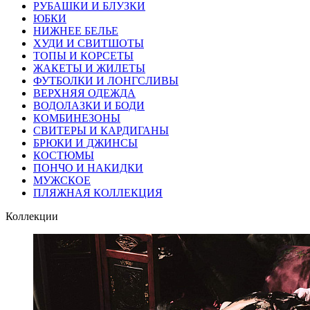
РУБАШКИ И БЛУЗКИ
ЮБКИ
НИЖНЕЕ БЕЛЬЕ
ХУДИ И СВИТШОТЫ
ТОПЫ И КОРСЕТЫ
ЖАКЕТЫ И ЖИЛЕТЫ
ФУТБОЛКИ И ЛОНГСЛИВЫ
ВЕРХНЯЯ ОДЕЖДА
ВОДОЛАЗКИ И БОДИ
КОМБИНЕЗОНЫ
СВИТЕРЫ И КАРДИГАНЫ
БРЮКИ И ДЖИНСЫ
КОСТЮМЫ
ПОНЧО И НАКИДКИ
МУЖСКОЕ
ПЛЯЖНАЯ КОЛЛЕКЦИЯ
Коллекции