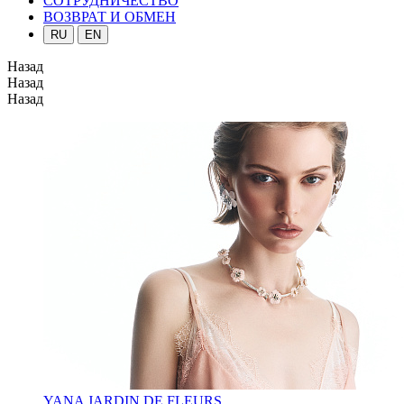
СОТРУДНИЧЕСТВО
ВОЗВРАТ И ОБМЕН
RU
EN
Назад
Назад
Назад
YANA JARDIN DE FLEURS