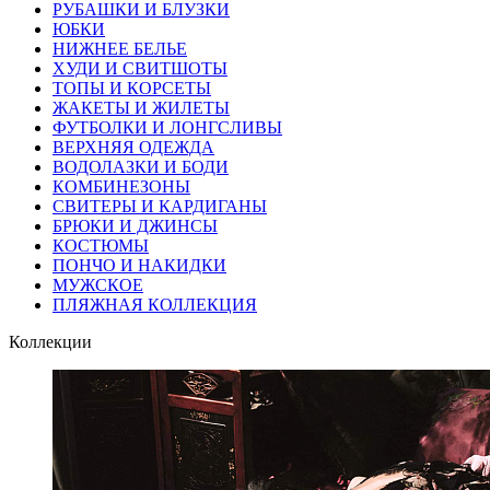
РУБАШКИ И БЛУЗКИ
ЮБКИ
НИЖНЕЕ БЕЛЬЕ
ХУДИ И СВИТШОТЫ
ТОПЫ И КОРСЕТЫ
ЖАКЕТЫ И ЖИЛЕТЫ
ФУТБОЛКИ И ЛОНГСЛИВЫ
ВЕРХНЯЯ ОДЕЖДА
ВОДОЛАЗКИ И БОДИ
КОМБИНЕЗОНЫ
СВИТЕРЫ И КАРДИГАНЫ
БРЮКИ И ДЖИНСЫ
КОСТЮМЫ
ПОНЧО И НАКИДКИ
МУЖСКОЕ
ПЛЯЖНАЯ КОЛЛЕКЦИЯ
Коллекции