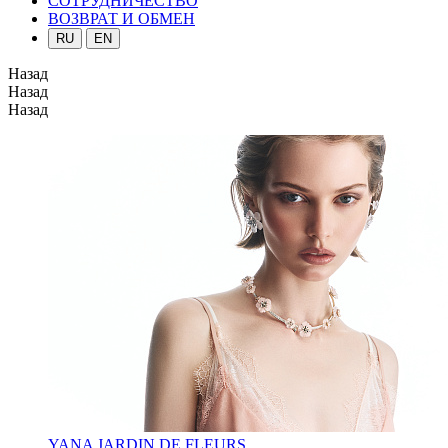
СОТРУДНИЧЕСТВО
ВОЗВРАТ И ОБМЕН
RU
EN
Назад
Назад
Назад
YANA JARDIN DE FLEURS