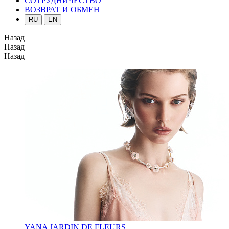
СОТРУДНИЧЕСТВО
ВОЗВРАТ И ОБМЕН
RU
EN
Назад
Назад
Назад
YANA JARDIN DE FLEURS