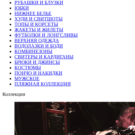
РУБАШКИ И БЛУЗКИ
ЮБКИ
НИЖНЕЕ БЕЛЬЕ
ХУДИ И СВИТШОТЫ
ТОПЫ И КОРСЕТЫ
ЖАКЕТЫ И ЖИЛЕТЫ
ФУТБОЛКИ И ЛОНГСЛИВЫ
ВЕРХНЯЯ ОДЕЖДА
ВОДОЛАЗКИ И БОДИ
КОМБИНЕЗОНЫ
СВИТЕРЫ И КАРДИГАНЫ
БРЮКИ И ДЖИНСЫ
КОСТЮМЫ
ПОНЧО И НАКИДКИ
МУЖСКОЕ
ПЛЯЖНАЯ КОЛЛЕКЦИЯ
Коллекции