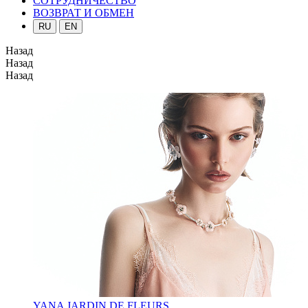
СОТРУДНИЧЕСТВО
ВОЗВРАТ И ОБМЕН
RU
EN
Назад
Назад
Назад
YANA JARDIN DE FLEURS