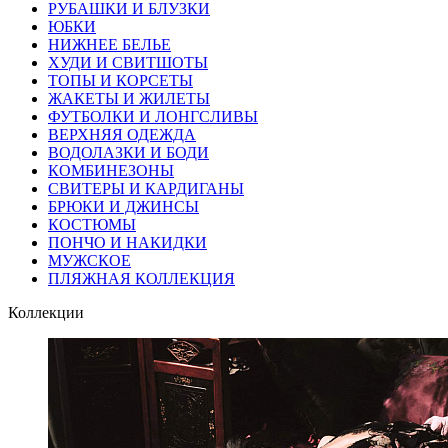
РУБАШКИ И БЛУЗКИ
ЮБКИ
НИЖНЕЕ БЕЛЬЕ
ХУДИ И СВИТШОТЫ
ТОПЫ И КОРСЕТЫ
ЖАКЕТЫ И ЖИЛЕТЫ
ФУТБОЛКИ И ЛОНГСЛИВЫ
ВЕРХНЯЯ ОДЕЖДА
ВОДОЛАЗКИ И БОДИ
КОМБИНЕЗОНЫ
СВИТЕРЫ И КАРДИГАНЫ
БРЮКИ И ДЖИНСЫ
КОСТЮМЫ
ПОНЧО И НАКИДКИ
МУЖСКОЕ
ПЛЯЖНАЯ КОЛЛЕКЦИЯ
Коллекции