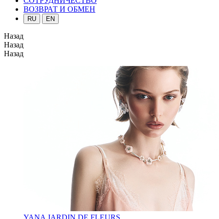
СОТРУДНИЧЕСТВО
ВОЗВРАТ И ОБМЕН
RU
EN
Назад
Назад
Назад
YANA JARDIN DE FLEURS