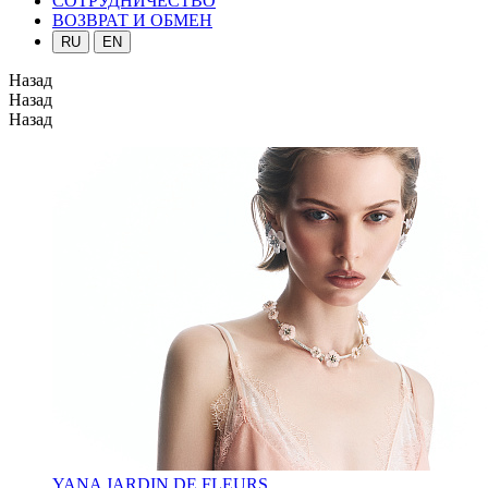
СОТРУДНИЧЕСТВО
ВОЗВРАТ И ОБМЕН
RU
EN
Назад
Назад
Назад
YANA JARDIN DE FLEURS