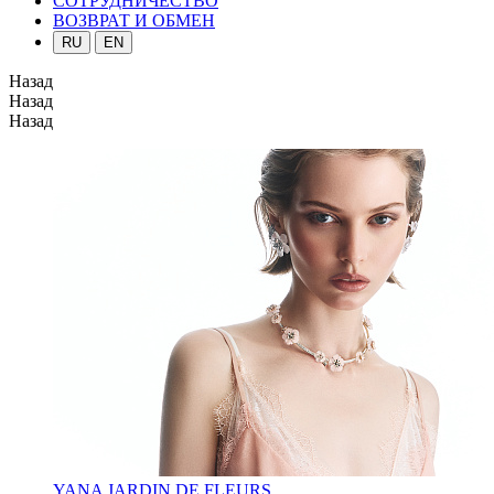
СОТРУДНИЧЕСТВО
ВОЗВРАТ И ОБМЕН
RU
EN
Назад
Назад
Назад
YANA JARDIN DE FLEURS