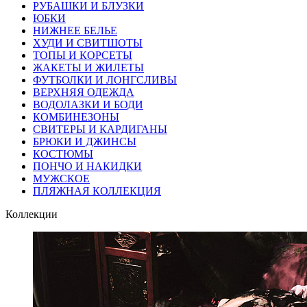
РУБАШКИ И БЛУЗКИ
ЮБКИ
НИЖНЕЕ БЕЛЬЕ
ХУДИ И СВИТШОТЫ
ТОПЫ И КОРСЕТЫ
ЖАКЕТЫ И ЖИЛЕТЫ
ФУТБОЛКИ И ЛОНГСЛИВЫ
ВЕРХНЯЯ ОДЕЖДА
ВОДОЛАЗКИ И БОДИ
КОМБИНЕЗОНЫ
СВИТЕРЫ И КАРДИГАНЫ
БРЮКИ И ДЖИНСЫ
КОСТЮМЫ
ПОНЧО И НАКИДКИ
МУЖСКОЕ
ПЛЯЖНАЯ КОЛЛЕКЦИЯ
Коллекции