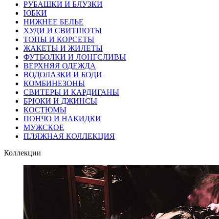
РУБАШКИ И БЛУЗКИ
ЮБКИ
НИЖНЕЕ БЕЛЬЕ
ХУДИ И СВИТШОТЫ
ТОПЫ И КОРСЕТЫ
ЖАКЕТЫ И ЖИЛЕТЫ
ФУТБОЛКИ И ЛОНГСЛИВЫ
ВЕРХНЯЯ ОДЕЖДА
ВОДОЛАЗКИ И БОДИ
КОМБИНЕЗОНЫ
СВИТЕРЫ И КАРДИГАНЫ
БРЮКИ И ДЖИНСЫ
КОСТЮМЫ
ПОНЧО И НАКИДКИ
МУЖСКОЕ
ПЛЯЖНАЯ КОЛЛЕКЦИЯ
Коллекции