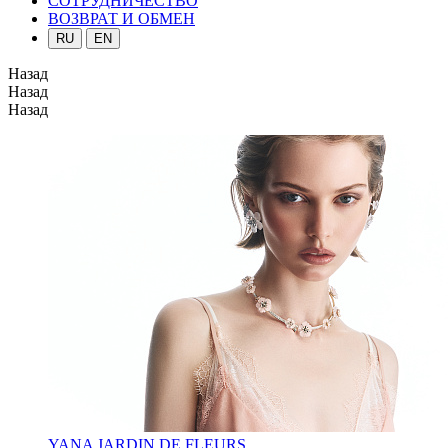
СОТРУДНИЧЕСТВО
ВОЗВРАТ И ОБМЕН
RU
EN
Назад
Назад
Назад
YANA JARDIN DE FLEURS