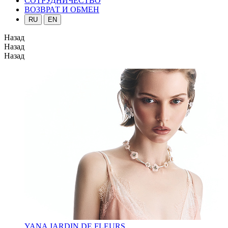
СОТРУДНИЧЕСТВО
ВОЗВРАТ И ОБМЕН
RU
EN
Назад
Назад
Назад
YANA JARDIN DE FLEURS