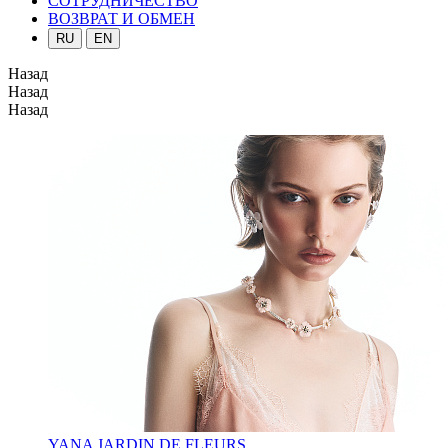
СОТРУДНИЧЕСТВО
ВОЗВРАТ И ОБМЕН
RU
EN
Назад
Назад
Назад
YANA JARDIN DE FLEURS